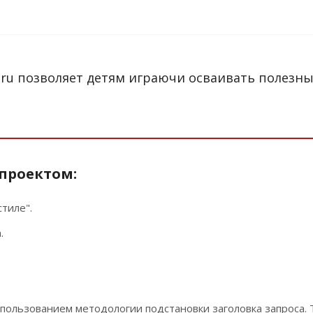
.ru позволяет детям играючи осваивать полезн
 проектом:
тиле".
.
спользованием методологии подстановки заголовка запроса. 