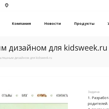
Компания
Новости
Продукты
м дизайном для kidsweek.ru
льтяшным дизайном для kidsweek.ru
Задача
1. Разрабо
родителей.