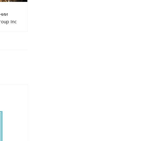
ании
roup Inc