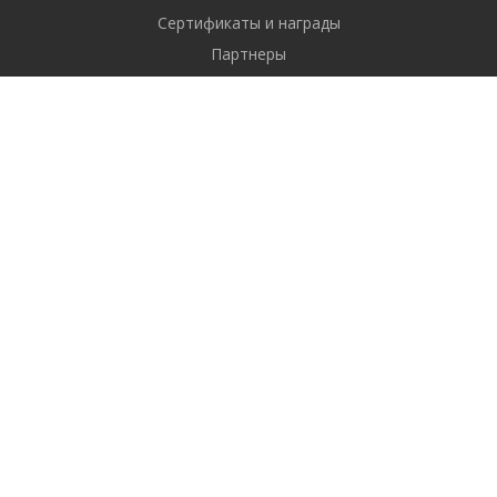
Сертификаты и награды
Партнеры
Отзывы
Реквизиты
Вакансии
Вопрос ответ
Продукты
Битрикс24
1С-Битрикс: Управление сайтом
Готовые решения
Услуги
Разрабатываем
Продвигаем
Поддерживаем и развиваем