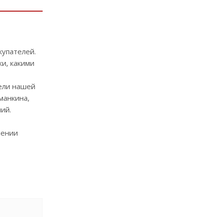
купателей.
и, какими
ели нашей
манкина,
ий.
шении