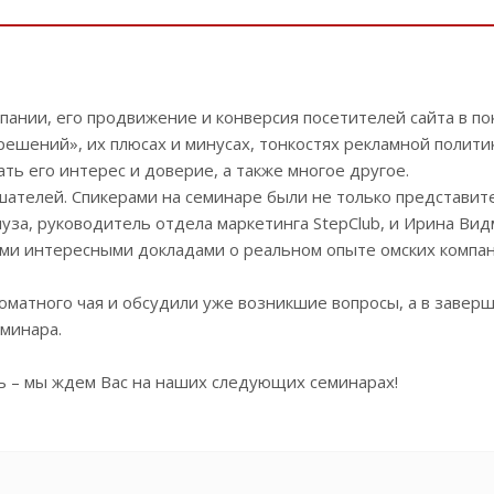
ании, его продвижение и конверсия посетителей сайта в по
ешений», их плюсах и минусах, тонкостях рекламной политик
ть его интерес и доверие, а также многое другое.
ателей. Спикерами на семинаре были не только представит
уза, руководитель отдела маркетинга StepClub, и Ирина Вид
ими интересными докладами о реальном опыте омских компан
матного чая и обсудили уже возникшие вопросы, а в завер
минара.
сь – мы ждем Вас на наших следующих семинарах!